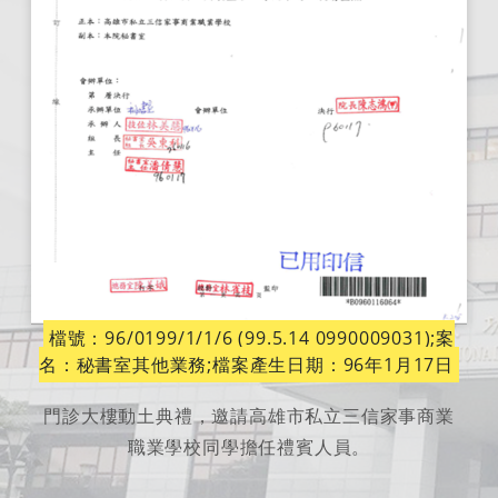
檔號：96/0199/1/1/6 (99.5.14 0990009031);案
名：秘書室其他業務;檔案產生日期：96年1月17日
門診大樓動土典禮，邀請高雄市私立三信家事商業
職業學校同學擔任禮賓人員。