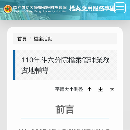
跳
檔案應用服務專區
到
主
要
內
首頁
檔案活動
容
區
110年斗六分院檔案管理業務
實地輔導
字體大小調整
小
中
大
前言