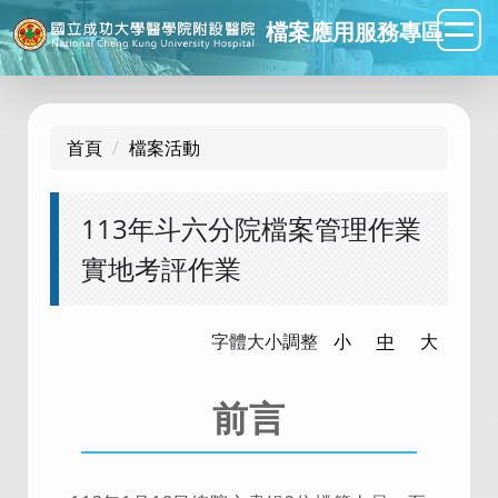
跳
檔案應用服務專區
到
主
要
內
首頁
檔案活動
容
區
113年斗六分院檔案管理作業
實地考評作業
字體大小調整
小
中
大
前言