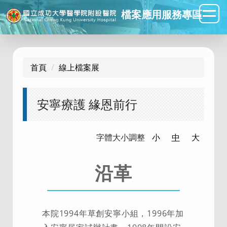
跳
檔案應用服務專區
到
主
要
內
首頁
線上檔案展
容
區
安寧療護 緣恩前行
字體大小調整
小
中
大
沿革
本院1994年草創安寧小組，1996年加