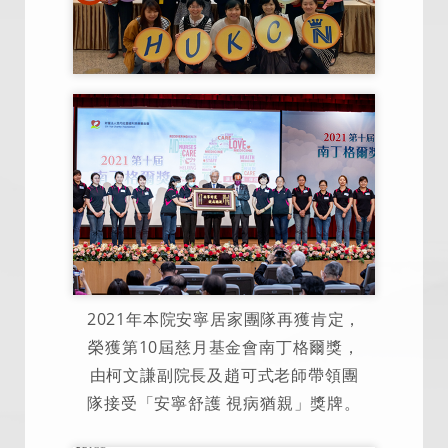
2021年本院安寧居家團隊再獲肯定，
榮獲第10屆慈月基金會南丁格爾獎，
由柯文謙副院長及趙可式老師帶領團
隊接受「安寧舒護 視病猶親」獎牌。