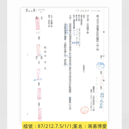
檔號：87/212.7.5/1/1;案名：籌募博愛