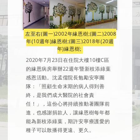
左至右(圖一)2002年緣恩樹;(圖二)2008
年(10週年)緣恩樹;(圖三)2018年(20週
年)緣恩樹;
2020年7月23日在住院大樓10樓C區
的緣恩病房舉辦22週年暨新枝添綠葉
感恩活動。沈孟儒院長勉勵安寧團
隊：「照顧生命末期的病人得到善
終，是我們成大醫院的社會責
任！」，這份心將持續推動著團隊前
進，也感謝捐款人，讓緣恩樹每年都
能為新枝添綠葉，期許安寧療護愛的
種子可以散播得更遠、更久。