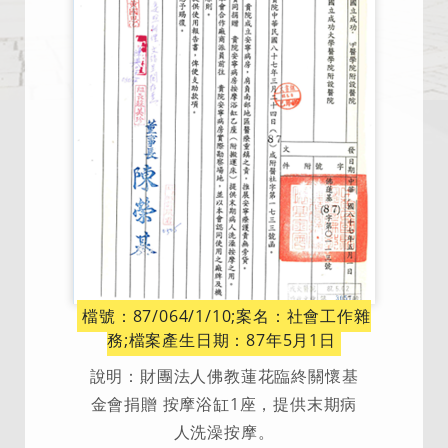
檔號：87/064/1/10;案名：社會工作雜
務;檔案產生日期：87年5月1日
說明：財團法人佛教蓮花臨終關懷基
金會捐贈 按摩浴缸1座，提供末期病
人洗澡按摩。